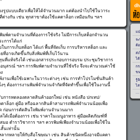
ียงรูปแบบเดียวเพื่อให้ได้จำนวนมาก แต่ต้องนำไปใช้ในวาระ
ี่ต่างกัน เช่น ทุกสาขาต้องใช้แคตาล็อก เหมือนกัน ฯลฯ
พิมพ์ตามจำนวนที่ต้องการใช้จริง ไม่มีการเก็บสต็อกจำนวน
ระการได้แก่
ยในการเก็บสต็อก ได้แก่ พื้นที่จัดเก็บ การบริหารสต็อก และ
ี่อาจเกิดขึ้นกับสิ่งพิมพ์ที่เก็บไว้นาน
นที่แท้จริงได้ เช่นเอกสารประกอบการอบรม ประชุมวิชาการ
ืออนุสรณ์ ฯลฯ การพิมพ์ตามจำนวนที่ใช้จริง จึงจะคำนวณค่าใช้
อง
์งานเพื่อใช้เฉพาะในวาระต่างๆ เช่น การทำโปรโมชั่นสินค้า
ึ่งๆ ต้องการงานพิมพ์จำนวนจำกัดที่จัดทำขึ้นเพื่อใช้ในงานนี้
บการทดลองตลาดสินค้าออกใหม่ เช่น หนังสือ ปกเทป/
าล็อก คู่มือ หรือฉลากสินค้าสามารถพิมพ์จำนวนน้อยเพื่อ
 ก่อนการตัดสินใจพิมพ์งานจำนวนมาก
ูลได้เมื่อต้องการ เช่น ราคาในเมนูอาหาร คู่มือผลิตภัณฑ์ที่
ู่เสมอ ตำราวิชาการ ฯลฯ ควรพิมพ์เพียงจำนวนน้อยเพื่อใช้ใน
ั้นเท่านั้น
ลากหลายให้กับสื่อโฆษณา เช่น สินค้าชนิดหนึ่งอาจมีแคตา