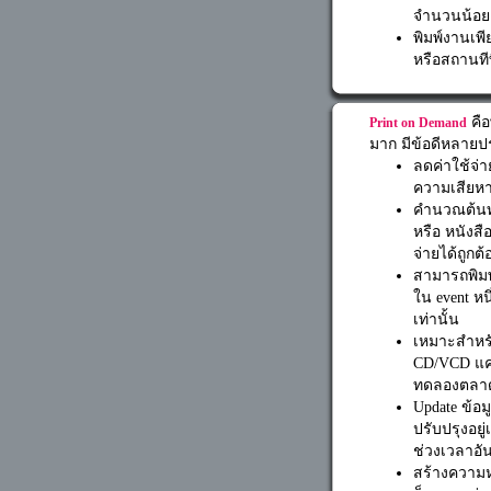
จำนวนน้อย
พิมพ์งานเพ
หรือสถานทีท
คือ
Print on Demand
มาก มีข้อดีหลายป
ลดค่าใช้จ่า
ความเสียหายท
คำนวณต้นทุ
หรือ หนังส
จ่ายได้ถูกต้
สามารถพิมพ
ใน event หน
เท่านั้น
เหมาะสำหรั
CD/VCD แคต
ทดลองตลาด
Update ข้อม
ปรับปรุงอย
ช่วงเวลาอันส
สร้างความห